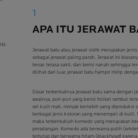
APA ITU JERAWAT 
AN
Jerawat batu atau jerawat sistik merupakan jeni
sebagai jerawat paling parah. Jerawat ini biasan
besar, terasa sakit, dan berisi nanah sehingga ter
dilihat dari luar, jerawat batu hampir mirip denga
Dasar terbentuknya jerawat batu sama dengan jen
awalnya, pori-pori yang berisi folikel rambut te
sel kulit mati, minyak berlebih yang diproduksi 
berbagai jenis kotoran yang menempel di kulit. 
maka terbentuklah komedo yang merupakan ben
peradangan. Komedo ada berwarna putih (
white
tertutup dan berwarna hitam (
blackhead
) karena