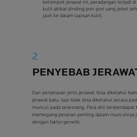
kelompok jerawat ini, peradangan terjadi di
kulit akibat dinding pori-pori yang jebol s
jauh ke dalam lapisan kulit.
PENYEBAB JERAWA
Dari penjelasan jenis jerawat, bisa diketahui 
jerawat batu, tapi tidak bisa diketahui secara pas
muncul pada seseorang. Para ahli berpendapat 
memegang peranan penting dalam munculnya jer
dengan faktor genetik.