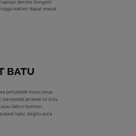
 lapisan dermis (tengah)
ehingga bakteri dapat masuk
T BATU
bahwa penyebab munculnya
ti penyebab jerawat ini bisa
kalau faktor hormon
awat batu, begitu pula