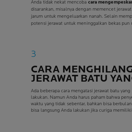
Anda tidak nekat mencoba
cara mengempeskan
disarankan, misalnya dengan memencet jerawa
jarum untuk mengeluarkan nanah. Selain memper
potensi jerawat untuk meninggalkan bekas pun 
CARA MENGHILAN
JERAWAT BATU YA
Ada beberapa cara mengatasi jerawat batu yang
lakukan. Namun Anda harus paham bahwa peny
waktu yang tidak sebentar, bahkan bisa berbulan-
bisa langsung Anda lakukan jika curiga memiliki