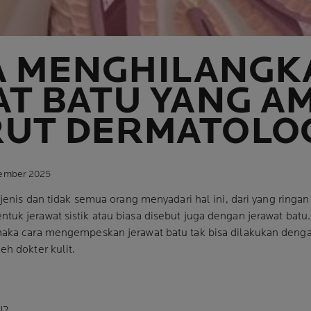
A MENGHILANGK
AT BATU YANG A
UT DERMATOLO
tember 2025
 jenis
dan tidak semua orang menyadari hal ini, dari yang ring
tuk jerawat sistik atau biasa disebut juga dengan jerawat bat
 maka cara mengempeskan jerawat batu tak bisa dilakukan deng
eh dokter kulit.
U?