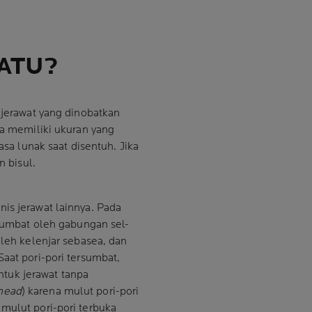
BATU?
s jerawat yang dinobatkan
ya memiliki ukuran yang
asa lunak saat disentuh. Jika
n bisul.
is jerawat lainnya. Pada
rsumbat oleh gabungan sel-
oleh kelenjar sebasea, dan
Saat pori-pori tersumbat,
tuk jerawat tanpa
head
) karena mulut pori-pori
 mulut pori-pori terbuka