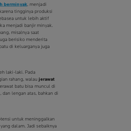
h berminyak
, menjadi
karena tingginya produksi
asea untuk lebih aktif
a menjadi banjir minyak.
ang, misalnya saat
uga berisiko menderita
batu di keluarganya juga
eh laki-laki. Pada
gian rahang, walau
jerawat
jerawat batu bisa muncul di
g, dan lengan atas, bahkan di
potensi untuk meninggalkan
 yang dalam. Jadi sebaiknya