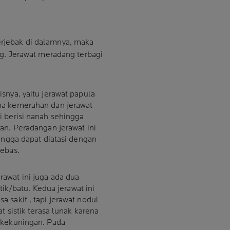
terjebak di dalamnya, maka
. Jerawat meradang terbagi
snya, yaitu jerawat papula
na kemerahan dan jerawat
i berisi nanah sehingga
an. Peradangan jerawat ini
hingga dapat diatasi dengan
bebas.
awat ini juga ada dua
tik/batu. Kedua jerawat ini
 sakit , tapi jerawat nodul
t sistik terasa lunak karena
 kekuningan. Pada