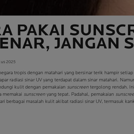
RA PAKAI SUNSC
ENAR, JANGAN 
tus 2025
gara tropis dengan matahari yang bersinar terik hampir setia
papar radiasi sinar UV yang terdapat dalam sinar matahari. Nam
indungi kulit dengan pemakaian
sunscreen
tergolong rendah. I
ra memakai
sunscreen
yang tepat. Padahal, pemakaian
sunscre
i berbagai masalah kulit akibat radiasi sinar UV, termasuk
kank