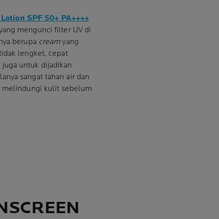
 Lotion SPF 50+ PA++++
yang mengunci filter UV di
rnya berupa
cream
yang
tidak lengket, cepat
juga untuk dijadikan
anya sangat tahan air dan
k melindungi kulit sebelum
UNSCREEN