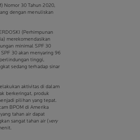
) Nomor 30 Tahun 2020,
epang dengan menuliskan
PERDOSKI (Perhimpunan
esia) merekomendasikan
dungan minimal SPF 30
. SPF 30 akan menyaring 96
perlindungan tinggi,
kat sedang terhadap sinar
elakukan aktivitas di dalam
ak berkeringat, produk
enjadi pilihan yang tepat.
acam BPOM di Amerika
yang tahan air dapat
kan sangat tahan air (
very
menit.