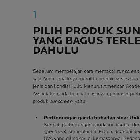
PILIH PRODUK SU
YANG BAGUS TERL
DAHULU
Sebelum mempelajari cara memakai
sunscreen
saja Anda sebaiknya memilih produk
sunscreen
jenis dan kondisi kulit. Menurut American Aca
Association, ada tiga hal dasar yang harus dipe
produk
sunscreen
, yaitu:
Perlindungan ganda terhadap sinar UVA
Serikat, perlindungan ganda ini disebut de
spectrum
), sementara di Eropa, ditandai d
UVA yang dilingkari di kemasannya. Sedan