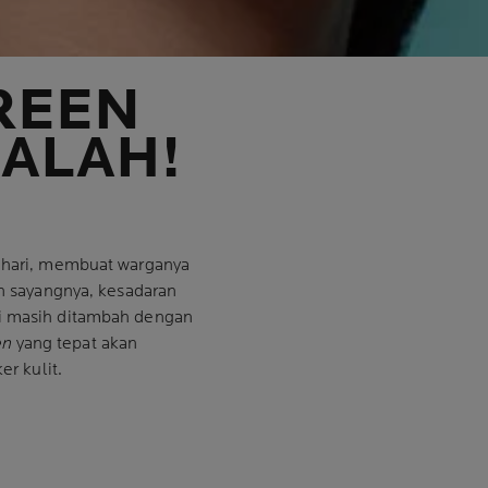
REEN
SALAH!
p hari, membuat warganya
un sayangnya, kesadaran
ni masih ditambah dengan
en
yang tepat akan
er kulit
.