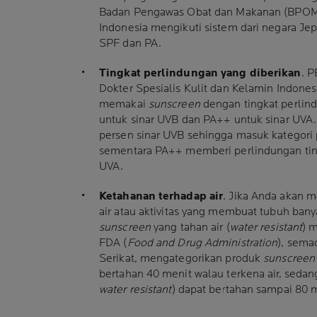
Badan Pengawas Obat dan Makanan (BPOM
Indonesia mengikuti sistem dari negara J
SPF dan PA.
Tingkat perlindungan yang diberikan
. 
Dokter Spesialis Kulit dan Kelamin Indon
memakai
sunscreen
dengan tingkat perlin
untuk sinar UVB dan PA++ untuk sinar UVA
persen sinar UVB sehingga masuk kategori 
sementara PA++ memberi perlindungan ting
UVA.
Ketahanan terhadap air
. Jika Anda akan m
air atau aktivitas yang membuat tubuh bany
sunscreen
yang tahan air (
water resistant
) m
FDA (
Food and Drug Administration
), sem
Serikat, mengategorikan produk
sunscreen
bertahan 40 menit walau terkena air, sedang
water resistant
) dapat bertahan sampai 80 