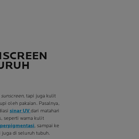
NSCREEN
LURUH
h
sunscreen
, tapi juga kulit
tupi oleh pakaian. Pasalnya,
diasi
sinar UV
dari matahari
 seperti warna kulit
iperpigmentasi
, sampai ke
pi juga di seluruh tubuh.