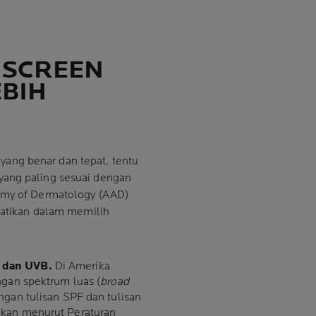
NSCREEN
EBIH
yang benar dan tepat, tentu
yang paling sesuai dengan
demy of Dermatology (AAD)
rhatikan dalam memilih
 dan UVB.
Di Amerika
ngan spektrum luas (
broad
engan tulisan SPF dan tulisan
gkan menurut Peraturan