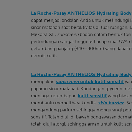
La Roche-Posay ANTHELIOS Hydrating Body
dapat menjadi andalan Anda untuk melindungi ku
sinar matahari saat beraktivitas di luar ruangan.
Mexoryl XL,
sunscreen
badan dalam bentuk losi
perlindungan sangat tinggi terhadap sinar UVA 
gelombang panjang (340—400nm) yang dapat ma
dermis kulit.
La Roche-Posay ANTHELIOS Hydrating Body
merupakan
sunscreen
untuk kulit sensitif
yan
paparan sinar matahari. Kandungan glycerin m
menjaga kelembapan
kulit sensitif
yang biasan
membantu memelihara kondisi
skin barrier
.
Su
mengandung parfum sehingga mengurangi potensi 
sensitif. Telah diuji di bawah pengawasan derma
telah diuji alergi, sehingga aman untuk kulit sens