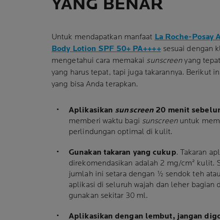
YANG BENAR
Untuk mendapatkan manfaat
La Roche-Posay 
Body Lotion SPF 50+ PA++++
sesuai dengan k
mengetahui cara memakai
sunscreen
yang tepat
yang harus tepat, tapi juga takarannya. Berikut i
yang bisa Anda terapkan.
Aplikasikan
sunscreen
20 menit sebelum
memberi waktu bagi
sunscreen
untuk memb
perlindungan optimal di kulit.
Gunakan takaran yang cukup
. Takaran ap
direkomendasikan adalah 2 mg/cm² kulit.
jumlah ini setara dengan ½ sendok teh atau
aplikasi di seluruh wajah dan leher bagian
gunakan sekitar 30 ml.
Aplikasikan dengan lembut, jangan dig