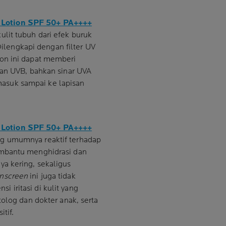
 Lotion SPF 50+ PA++++
lit tubuh dari efek buruk
 Dilengkapi dengan filter UV
on ini dapat memberi
dan UVB, bahkan sinar UVA
suk sampai ke lapisan
 Lotion SPF 50+ PA++++
g umumnya reaktif terhadap
embantu menghidrasi dan
ya kering, sekaligus
nscreen
ini juga tidak
iritasi di kulit yang
tolog dan dokter anak, serta
itif.