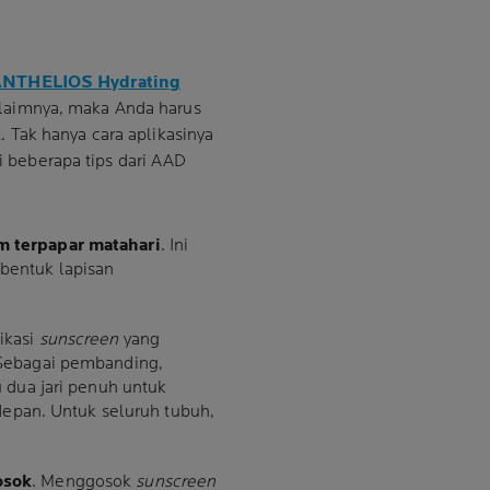
ANTHELIOS Hydrating
laimnya, maka Anda harus
. Tak hanya cara aplikasinya
ni beberapa tips dari AAD
 terpapar matahari
. Ini
entuk lapisan
likasi
sunscreen
yang
 Sebagai pembanding,
 dua jari penuh untuk
 depan. Untuk seluruh tubuh,
osok
. Menggosok
sunscreen