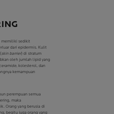
RING
 memiliki sedikit
luar dari epidermis. Kulit
(
skin barrier
) di stratum
abkan oleh jumlah lipid yang
ceramide
, kolesterol, dan
rangnya kemampuan
maupun perempuan semua
kering, maka
k. Orang yang berusia di
ng, begitu juga orang yang