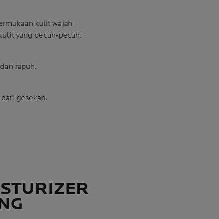
rmukaan kulit wajah
 kulit yang pecah-pecah.
dan rapuh.
dari gesekan.
STURIZER
ING