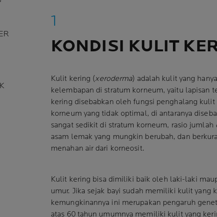
ER
KONDISI KULIT KE
Kulit kering (
xeroderma
) adalah kulit yang hanya
IK
kelembapan di stratum korneum, yaitu lapisan ter
kering disebabkan oleh fungsi penghalang kulit 
korneum yang tidak optimal, di antaranya diseb
sangat sedikit di stratum korneum, rasio jumlah
asam lemak yang mungkin berubah, dan berku
menahan air dari korneosit.
Kulit kering bisa dimiliki baik oleh laki-laki 
umur. Jika sejak bayi sudah memiliki kulit yang 
kemungkinannya ini merupakan pengaruh geneti
atas 60 tahun umumnya memiliki kulit yang keri