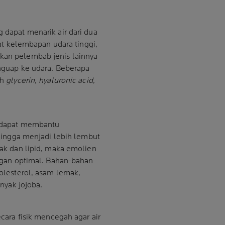
dapat menarik air dari dua
at kelembapan udara tinggi,
an pelembab jenis lainnya
nguap ke udara. Beberapa
ah
glycerin, hyaluronic acid,
 dapat membantu
hingga menjadi lebih lembut
ak dan lipid, maka emolien
gan optimal. Bahan-bahan
kolesterol, asam lemak,
inyak jojoba.
cara fisik mencegah agar air