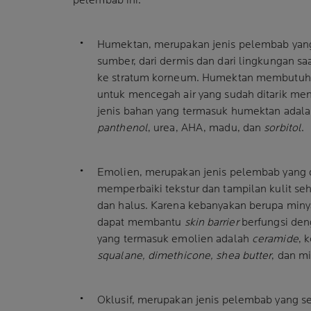
pelembab ini:
Humektan, merupakan jenis pelembab yang 
sumber, dari dermis dan dari lingkungan sa
ke stratum korneum. Humektan membutuhk
untuk mencegah air yang sudah ditarik me
jenis bahan yang termasuk humektan adal
panthenol
, urea, AHA, madu, dan
sorbitol
.
Emolien, merupakan jenis pelembab yang
memperbaiki tekstur dan tampilan kulit se
dan halus. Karena kebanyakan berupa miny
dapat membantu
skin barrier
berfungsi den
yang termasuk emolien adalah
ceramide
, 
squalane, dimethicone, shea butter
, dan m
Oklusif, merupakan jenis pelembab yang se