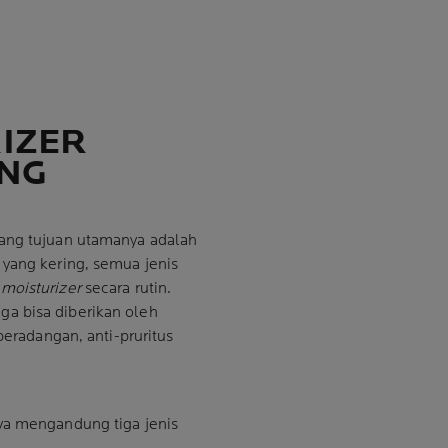
IZER
ING
ang tujuan utamanya adalah
 yang kering, semua jenis
n
moisturizer
secara rutin.
a bisa diberikan oleh
peradangan, anti-pruritus
ya mengandung tiga jenis