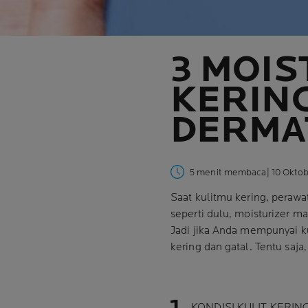
3 MOIS
KERING
DERMA
5 menit membaca
| 10 Okto
Saat kulitmu kering, peraw
seperti dulu, moisturizer ma
Jadi jika Anda mempunyai ku
kering dan gatal. Tentu saj
KONDISI KULIT KERIN