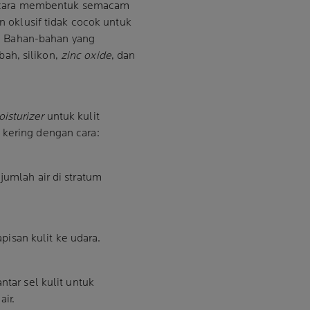
n cara membentuk semacam
 oklusif tidak cocok untuk
n. Bahan-bahan yang
bah, silikon,
zinc oxide
, dan
isturizer
untuk kulit
 kering dengan cara:
umlah air di stratum
pisan kulit ke udara.
tar sel kulit untuk
air.