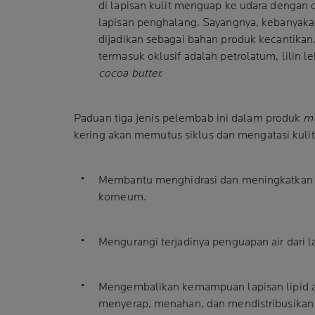
di lapisan kulit menguap ke udara denga
lapisan penghalang. Sayangnya, kebanyakan
dijadikan sebagai bahan produk kecantika
termasuk oklusif adalah petrolatum, lilin le
cocoa butter.
Paduan tiga jenis pelembab ini dalam produk
mo
kering akan memutus siklus dan mengatasi kulit
Membantu menghidrasi dan meningkatkan j
korneum.
Mengurangi terjadinya penguapan air dari la
Mengembalikan kemampuan lapisan lipid an
menyerap, menahan, dan mendistribusikan 