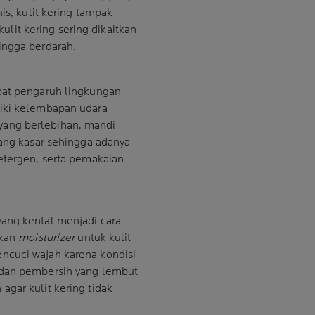
is, kulit kering tampak
 kulit kering sering dikaitkan
ingga berdarah.
ibat pengaruh lingkungan
liki kelembapan udara
yang berlebihan, mandi
yang kasar sehingga adanya
detergen, serta pemakaian
ang kental menjadi cara
ikan
moisturizer
untuk kulit
ncuci wajah karena kondisi
 dan pembersih yang lembut
gar kulit kering tidak