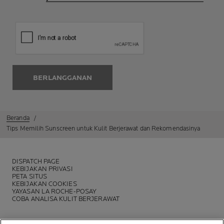
BERLANGGANAN
Beranda
Tips Memilih Sunscreen untuk Kulit Berjerawat dan Rekomendasinya
DISPATCH PAGE
KEBIJAKAN PRIVASI
PETA SITUS
KEBIJAKAN COOKIES
YAYASAN LA ROCHE-POSAY
COBA ANALISA KULIT BERJERAWAT