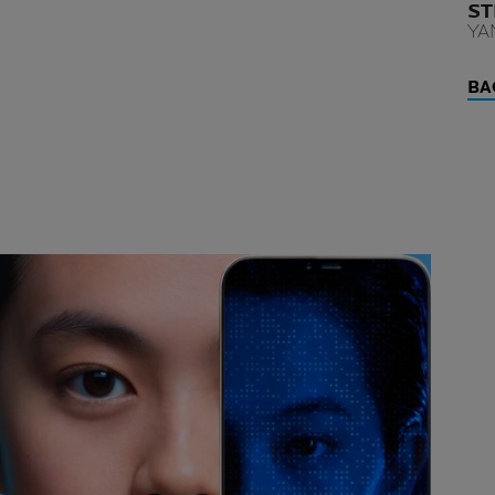
ST
YA
BA