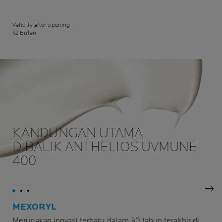
Validity after opening :
12 Bulan
KANDUNGAN UTAMA
DIBALIK ANTHELIOS UVMUNE
400
Pan
MEXORYL
Merupakan inovasi terbaru dalam 30 tahun terakhir di