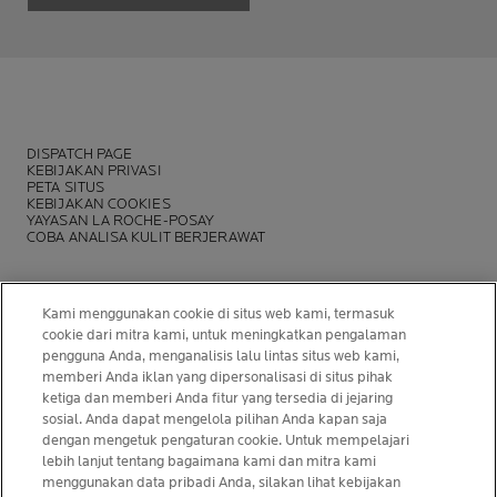
DISPATCH PAGE
KEBIJAKAN PRIVASI
PETA SITUS
KEBIJAKAN COOKIES
YAYASAN LA ROCHE-POSAY
COBA ANALISA KULIT BERJERAWAT
Kami menggunakan cookie di situs web kami, termasuk
cookie dari mitra kami, untuk meningkatkan pengalaman
pengguna Anda, menganalisis lalu lintas situs web kami,
memberi Anda iklan yang dipersonalisasi di situs pihak
ketiga dan memberi Anda fitur yang tersedia di jejaring
© La Roche-Posay
sosial. Anda dapat mengelola pilihan Anda kapan saja
dengan mengetuk pengaturan cookie. Untuk mempelajari
© Centre Thermal de La Roche-Posay
lebih lanjut tentang bagaimana kami dan mitra kami
© Getty Images
menggunakan data pribadi Anda, silakan lihat kebijakan