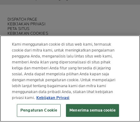
DISPATCH PAGE
KEBIJAKAN PRIVASI
PETA SITUS
KEBIJAKAN COOKIES
YAYASAN LA ROCHE-POSAY
COBA ANALISA KULIT BERJERAWAT
Kami menggunakan cookie di situs web kami, termasuk
cookie dari mitra kami, untuk meningkatkan pengalaman
pengguna Anda, menganalisis lalu lintas situs web kami,
memberi Anda iklan yang dipersonalisasi di situs pihak
ketiga dan memberi Anda fitur yang tersedia di jejaring
sosial. Anda dapat mengelola pilihan Anda kapan saja
dengan mengetuk pengaturan cookie. Untuk mempelajari
lebih lanjut tentang bagaimana kami dan mitra kami
menggunakan data pribadi Anda, silakan lihat kebijakan
© La Roche-Posay
privasi kami.
Kebijakan Privasi
© Centre Thermal de La Roche-Posay
© Getty Images
Pengaturan Cookie
Menerima semua cookie
© Thinkstock
© L'OREAL