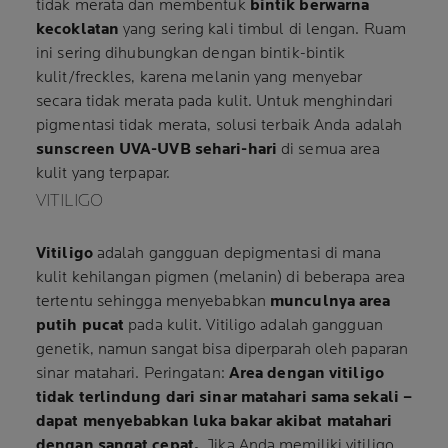
tidak merata dan membentuk
bintik berwarna
kecoklatan
yang sering kali timbul di lengan. Ruam
ini sering dihubungkan dengan bintik-bintik
kulit/freckles, karena melanin yang menyebar
secara tidak merata pada kulit. Untuk menghindari
pigmentasi tidak merata, solusi terbaik Anda adalah
sunscreen UVA-UVB sehari-hari
di semua area
kulit yang terpapar.
VITILIGO
Vitiligo
adalah gangguan depigmentasi di mana
kulit kehilangan pigmen (melanin) di beberapa area
tertentu sehingga menyebabkan
munculnya area
putih pucat
pada kulit. Vitiligo adalah gangguan
genetik, namun sangat bisa diperparah oleh paparan
sinar matahari. Peringatan:
Area dengan vitiligo
tidak terlindung dari sinar matahari sama sekali –
dapat menyebabkan luka bakar akibat matahari
dengan sangat cepat.
. Jika Anda memiliki vitiligo