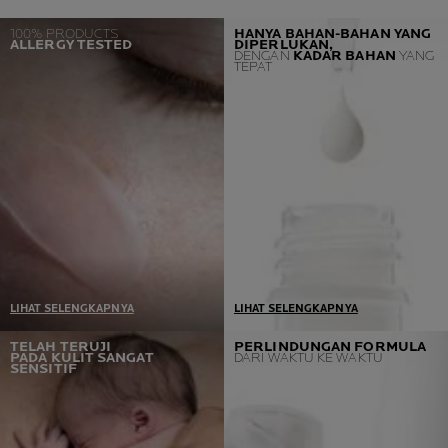
100% PRODUCTS
HANYA BAHAN-BAHAN YANG
ALLERGY TESTED
DIPERLUKAN,
DENGAN
KADAR BAHAN
YANG
TEPAT
LIHAT SELENGKAPNYA
LIHAT SELENGKAPNYA
Satu Prasyarat = Allergy
Produk kami dikembangkan
TELAH TERUJI
PERLINDUNGAN FORMULA
PADA KULIT SANGAT
DARI WAKTU KE WAKTU
Tested
bersama dengan ahli
SENSITIF
Jika terdeteksi satu kasus,
dermatologi dan toksikologi,
kami akan kembali ke lab
dan hanya mengandung
dan melakukan formulasi
bahan-bahan yang
ulang
diperlukan, dengan kadar