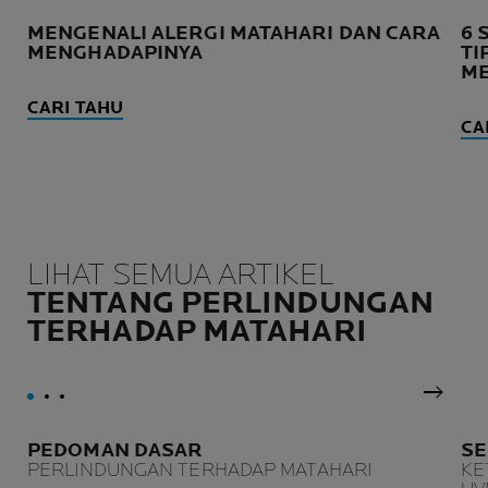
MENGENALI ALERGI MATAHARI DAN CARA
6 
MENGHADAPINYA
TI
ME
CARI TAHU
CA
LIHAT SEMUA ARTIKEL
TENTANG PERLINDUNGAN
TERHADAP MATAHARI
Panel 
PEDOMAN DASAR
SE
PERLINDUNGAN TERHADAP MATAHARI
KE