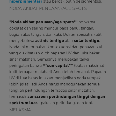
hiperpigmentasi
atau bercak putih depigmentasi.
NODA AKIBAT PENUAAN/AGE SPOTS
"Noda akibat penuaan/age spots""
berwarna
cokelat dan sering muncul pada bahu, tangan,
bagian atas tangan, dan kaki. Dokter spesialis kulit
menyebutnya
actinic lentigo
atau
solar lentigo
.
Noda ini merupakan konsekuensi dari penuaan kulit
yang diakibatkan oleh paparan UV dan luka bakar
sinar matahari. Semuanya merupakan tanya
peringatan bahwa
“"sun capital"”
(batas maksimal
kulit terpapar matahari) Anda telah tercapai. Paparan
UV di luar batas ini akan menjadikan noda tampak
lebih jelas, jadi Anda harus menggunakan semua
langkah perlindungan terhadap sinar matahari,
termasuk
sunscreen perlindungan tinggi dengan
spektrum luas
, pakaian pelindung, dan topi.
MELASMA