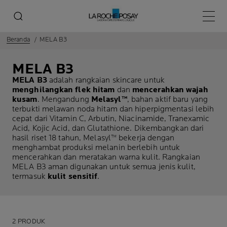
Menu 
Beranda
MELA B3
MELA B3
MELA B3
adalah rangkaian skincare untuk
menghilangkan flek hitam
dan
mencerahkan wajah
kusam
. Mengandung
Melasyl™
, bahan aktif baru yang
terbukti melawan noda hitam dan hiperpigmentasi lebih
cepat dari Vitamin C, Arbutin, Niacinamide, Tranexamic
Acid, Kojic Acid, dan Glutathione. Dikembangkan dari
hasil riset 18 tahun, Melasyl™ bekerja dengan
menghambat produksi melanin berlebih untuk
mencerahkan dan meratakan warna kulit. Rangkaian
MELA B3 aman digunakan untuk semua jenis kulit,
termasuk
kulit sensitif
.
2 PRODUK