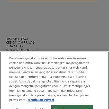
DISPATCH PAGE
KEBIJAKAN PRIVASI
PETA SITUS
KEBIJAKAN COOKIES
YAYASAN LA ROCHE-POSAY
COBA ANALISA KULIT BERJERAWAT
Kami menggunakan cookie di situs web kami, termasuk
cookie dari mitra kami, untuk meningkatkan pengalaman
pengguna Anda, menganalisis lalu lintas situs web kami,
memberi Anda iklan yang dipersonalisasi di situs pihak
ketiga dan memberi Anda fitur yang tersedia di jejaring
sosial. Anda dapat mengelola pilihan Anda kapan saja
dengan mengetuk pengaturan cookie. Untuk mempelajari
lebih lanjut tentang bagaimana kami dan mitra kami
menggunakan data pribadi Anda, silakan lihat kebijakan
© La Roche-Posay
privasi kami.
Kebijakan Privasi
© Centre Thermal de La Roche-Posay
FILTER & PILIH
© Getty Images