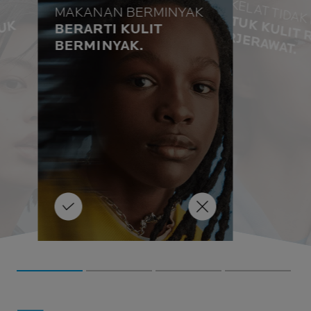
COKELAT TIDAK 
MAKANAN BERMINYAK
T
J
M
E
M
P
E
R
B
U
R
U
K
J
E
R
A
W
BERARTI KULIT
SALAH
IT
B
T.
BERMINYAK.
SALAH
cokela
e
sehingga jer
ungk
Cokelat h
atau d
chocolate sebe
engandung bahan ant
an baru-baru
ni
ke
abkan
e
t. Ka
kukan, na
uk
kudapan
nu
an
e
an
Mitos umum tentang jerawat
bahwa
Tidak ada bukti yang kua
adalah bahwa lemak yang Anda
Indeks
iliki efek apa
pada jerawa
konsumsi bisa membuat pori-
yang
eskipun hal i
nya gula
pori Anda terlihat lebih
akan berbeda pada tiap 
berminyak, tapi tidak ada
uruk
hubungan langsung di antara
 bisa
i lebih
uncul pada beberapa orang.
keduanya. Namun demikian,
ucapkan
hidangan yang kaya akan lemak
un
yang baik untuk kulit And
t Anda tetap
tidak jenuh dapat mendorong
PELAJARI SELENGKAP
ELENGKAPNYA
peradangan mikro di seluruh
diri Anda dari
PELAJARI SELENGKAPNYA
organ tubuh, termasuk kulit.
is,
ng gula,
Singkatnya, daging berlemak
ang terbuat dari
dan kentang goreng tidak akan
 dan sebaliknya
menyebabkan jerawat, namun
 berserat
menyantapnya secara tidak
 yang terbuat dari
berlebihan adalah langkah
terbaik untuk menjaga