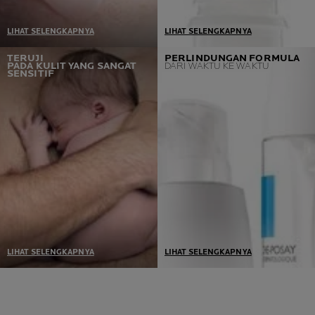
LIHAT SELENGKAPNYA
LIHAT SELENGKAPNYA
Satu Prasyarat = Allergy
Produk kami dikembangkan
TERUJI
PERLINDUNGAN FORMULA
PADA KULIT YANG SANGAT
DARI WAKTU KE WAKTU
Tested
bersama oleh ahli
SENSITIF
Jika terdeteksi satu kasus,
dermatologi dan ahli
kami akan kembali ke lab
toksikologi, dan hanya
dan melakukan formulasi
mengandung bahan-bahan
ulang
yang diperlukan, dengan
kandungan bahan yang
tepat.
LIHAT SELENGKAPNYA
LIHAT SELENGKAPNYA
Produk kami telah diuji pada
Kami memilih kemasan
konsumen dengan kulit
dengan perlindungan
yang sensitif: kulit reaktif,
maksimal yang hanya
alergi, rentan jerawat, rentan
menggunakan bahan