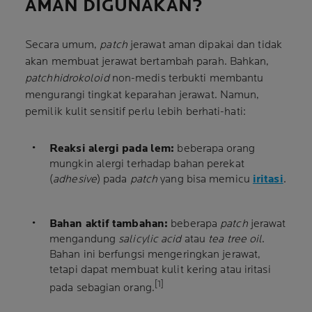
AMAN DIGUNAKAN?
Secara umum,
patch
jerawat aman dipakai dan tidak
akan membuat jerawat bertambah parah. Bahkan,
patch
hidrokoloid
non-medis terbukti membantu
mengurangi tingkat keparahan jerawat. Namun,
pemilik kulit sensitif perlu lebih berhati-hati:
Reaksi alergi pada lem:
beberapa orang
mungkin alergi terhadap bahan perekat
(
adhesive
) pada
patch
yang bisa memicu
iritasi
.
Bahan aktif tambahan:
beberapa
patch
jerawat
mengandung
salicylic acid
atau
tea tree oil
.
Bahan ini berfungsi mengeringkan jerawat,
tetapi dapat membuat kulit kering atau iritasi
[1]
pada sebagian orang.