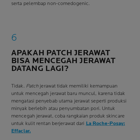
serta pelembap non-comedogenic.
APAKAH PATCH JERAWAT
BISA MENCEGAH JERAWAT
DATANG LAGI?
Tidak.
Patch
jerawat tidak memiliki kemampuan
untuk mencegah jerawat baru muncul, karena tidak
mengatasi penyebab utama jerawat seperti produksi
minyak berlebih atau penyumbatan pori. Untuk
mencegah jerawat, coba rangkaian produk skincare
untuk kulit rentan berjerawat dari
La Roche-Posay:
Effaclar.