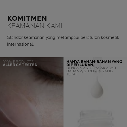
KOMITMEN
KEAMANAN KAMI
Standar keamanan yang melampaui peraturan kosmetik
internasional.
100% PRODUCTS
HANYA BAHAN-BAHAN YANG
ALLERGY TESTED
DIPERLUKAN,
DENGAN <STRONG>KADAR
BAHAN</STRONG> YANG
TEPAT