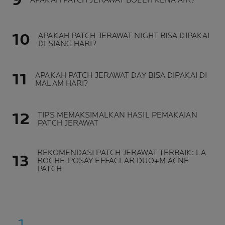
APAKAH PATCH JERAWAT BOLEH KENA AIR?
APAKAH PATCH JERAWAT NIGHT BISA DIPAKAI
DI SIANG HARI?
APAKAH PATCH JERAWAT DAY BISA DIPAKAI DI
MALAM HARI?
TIPS MEMAKSIMALKAN HASIL PEMAKAIAN
PATCH JERAWAT
REKOMENDASI PATCH JERAWAT TERBAIK: LA
ROCHE-POSAY EFFACLAR DUO+M ACNE
PATCH