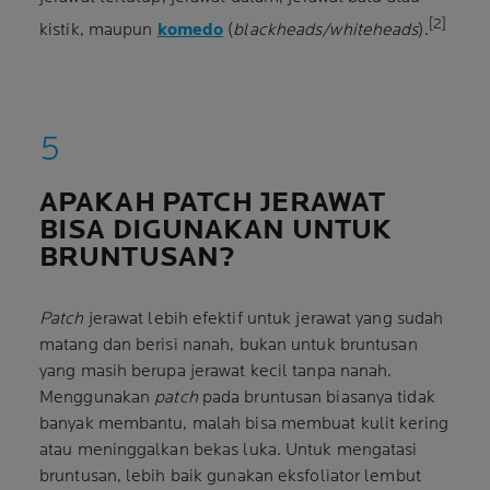
[2]
kistik, maupun
komedo
(
blackheads/whiteheads
).
APAKAH PATCH JERAWAT
BISA DIGUNAKAN UNTUK
BRUNTUSAN?
Patch
jerawat lebih efektif untuk jerawat yang sudah
matang dan berisi nanah, bukan untuk bruntusan
yang masih berupa jerawat kecil tanpa nanah.
Menggunakan
patch
pada bruntusan biasanya tidak
banyak membantu, malah bisa membuat kulit kering
atau meninggalkan bekas luka. Untuk mengatasi
bruntusan, lebih baik gunakan eksfoliator lembut