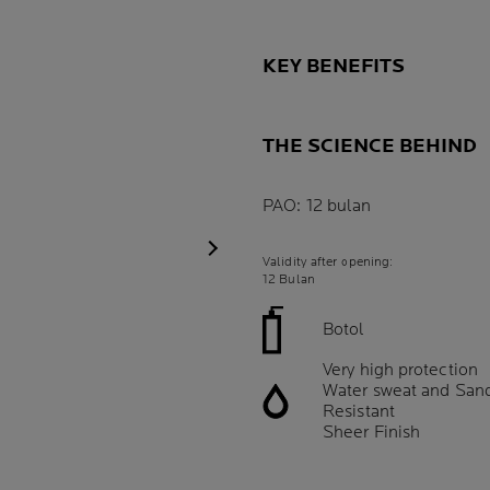
KEY BENEFITS
THE SCIENCE BEHIND
PAO: 12 bulan
Panel Berikutnya
Validity after opening:
12 Bulan
Botol
Very high protection
Water sweat and San
Resistant
Sheer Finish