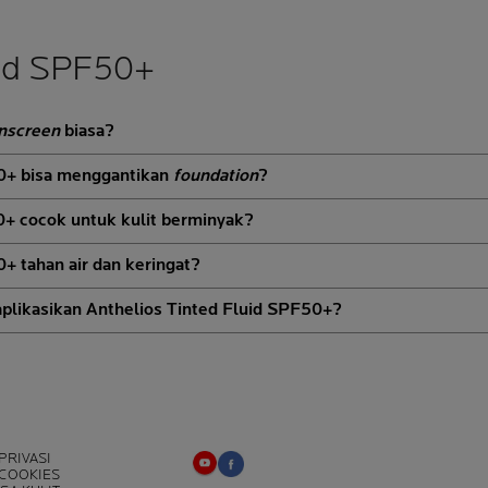
uid SPF50+
nscreen
biasa?
50+ bisa menggantikan
foundation
?
0+ cocok untuk kulit berminyak?
+ tahan air dan keringat?
plikasikan Anthelios Tinted Fluid SPF50+?
PRIVASI
 COOKIES