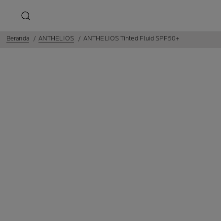
Beranda
ANTHELIOS
ANTHELIOS Tinted Fluid SPF50+
Perlindungan dari sinar matahari
ANTHELIO
TINTED FL
TINTED SU
UNTUK WA