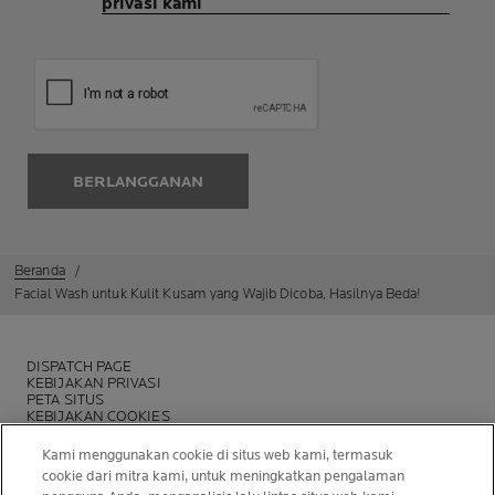
privasi kami
BERLANGGANAN
Beranda
Facial Wash untuk Kulit Kusam yang Wajib Dicoba, Hasilnya Beda!
DISPATCH PAGE
KEBIJAKAN PRIVASI
PETA SITUS
KEBIJAKAN COOKIES
YAYASAN LA ROCHE-POSAY
COBA ANALISA KULIT BERJERAWAT
Kami menggunakan cookie di situs web kami, termasuk
cookie dari mitra kami, untuk meningkatkan pengalaman