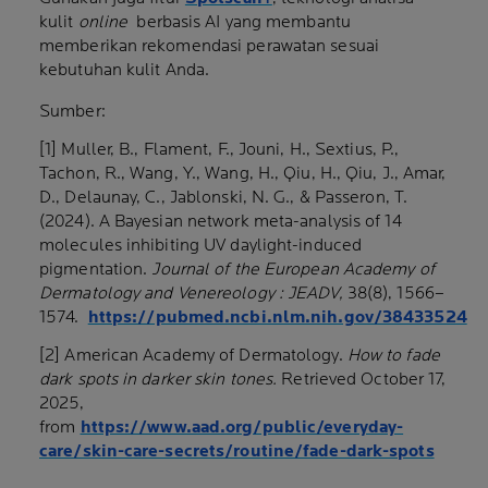
kulit
online
berbasis AI yang membantu
memberikan rekomendasi perawatan sesuai
kebutuhan kulit Anda.
Sumber:
[1] Muller, B., Flament, F., Jouni, H., Sextius, P.,
Tachon, R., Wang, Y., Wang, H., Qiu, H., Qiu, J., Amar,
D., Delaunay, C., Jablonski, N. G., & Passeron, T.
(2024). A Bayesian network meta-analysis of 14
molecules inhibiting UV daylight-induced
pigmentation.
Journal of the European Academy of
Dermatology and Venereology : JEADV
,
38
(8), 1566–
1574.
https://pubmed.ncbi.nlm.nih.gov/38433524
[2] American Academy of Dermatology.
How to fade
dark spots in darker skin tones
.
Retrieved October 17,
2025,
from
https://www.aad.org/public/everyday-
care/skin-care-secrets/routine/fade-dark-spots