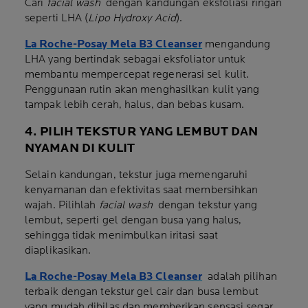
Cari
facial wash
dengan kandungan eksfoliasi ringan
seperti LHA (
Lipo Hydroxy Acid
).
La Roche-Posay Mela B3 Cleanser
mengandung
LHA yang bertindak sebagai eksfoliator untuk
membantu mempercepat regenerasi sel kulit.
Penggunaan rutin akan menghasilkan kulit yang
tampak lebih cerah, halus, dan bebas kusam.
4. PILIH TEKSTUR YANG LEMBUT DAN
NYAMAN DI KULIT
Selain kandungan, tekstur juga memengaruhi
kenyamanan dan efektivitas saat membersihkan
wajah. Pilihlah
facial wash
dengan tekstur yang
lembut, seperti gel dengan busa yang halus,
sehingga tidak menimbulkan iritasi saat
diaplikasikan.
La Roche-Posay Mela B3 Cleanser
adalah pilihan
terbaik dengan tekstur gel cair dan busa lembut
yang mudah dibilas dan memberikan sensasi segar