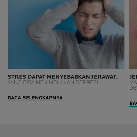
STRES DAPAT MENYEBABKAN JERAWAT,
JE
YANG BISA MENIMBULKAN DEPRESI
MA
DE
BACA SELENGKAPNYA
BA