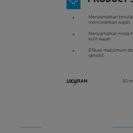
Menyamarkan kerutan 
mencerahkan wajah.
Menyamarkan noda hi
kulit wajah
Efikasi maksimum den
sensitif.
Volu
UKURAN
30 m
Panel Berikutnya