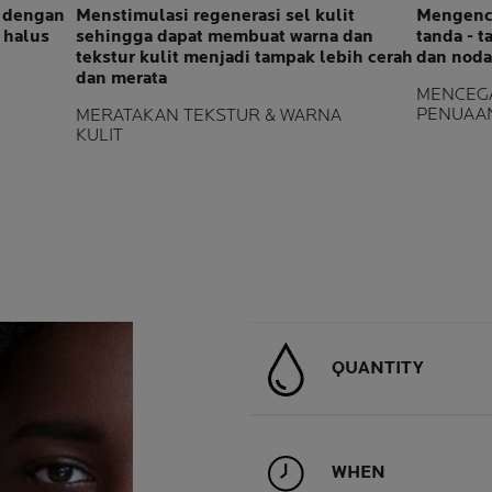
n dengan
Menstimulasi regenerasi sel kulit
Mengenca
 halus
sehingga dapat membuat warna dan
tanda - 
tekstur kulit menjadi tampak lebih cerah
dan noda
dan merata
MENCEGA
PENUAA
MERATAKAN TEKSTUR & WARNA
KULIT
QUANTITY
WHEN