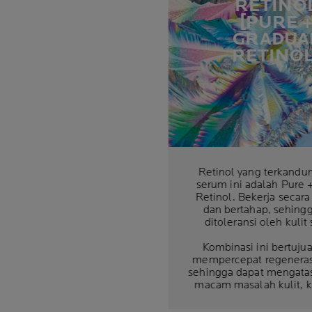
RETINO
[PURE 
GRADUA
RETINOL
Retinol yang terkandu
serum ini adalah Pure 
Retinol. Bekerja secara
dan bertahap, sehing
ditoleransi oleh kulit s
Kombinasi ini bertuju
mempercepat regenerasi
sehingga dapat mengatas
macam masalah kulit, 
menyamarkan kerutan d
tanda penuaan