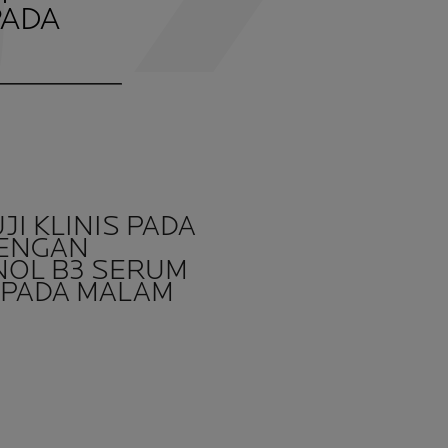
PADA
I KLINIS PADA
DENGAN
NOL B3 SERUM
 PADA MALAM