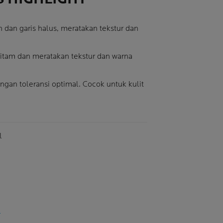
dan garis halus, meratakan tekstur dan
tam dan meratakan tekstur dan warna
gan toleransi optimal. Cocok untuk kulit
me
l