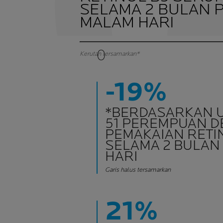
SELAMA 2 BULAN 
MALAM HARI
0
Kerutan tersamarkan*
-19%
*BERDASARKAN UJ
51 PEREMPUAN 
PEMAKAIAN RETI
SELAMA 2 BULAN
HARI
Garis halus tersamarkan
21%