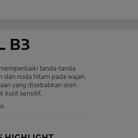
L B3
 memperbaiki tanda-tanda
n dan noda hitam pada wajah.
aan yang disebabkan oleh
kulit sensitif.
ws
S HIGHLIGHT