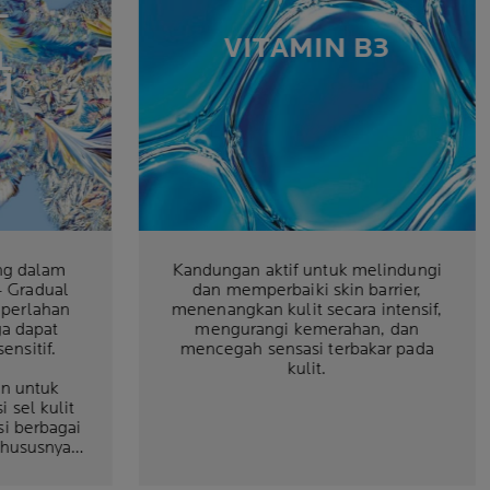
L
+
VITAMIN B3
L
]
ng dalam
Kandungan aktif untuk melindungi
+ Gradual
dan memperbaiki skin barrier,
 perlahan
menenangkan kulit secara intensif,
ga dapat
mengurangi kemerahan, dan
ensitif.
mencegah sensasi terbakar pada
kulit.
an untuk
 sel kulit
i berbagai
khususnya
an tanda-
.